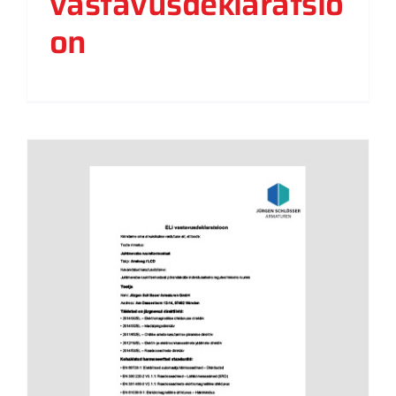
vastavusdeklaratsio
on