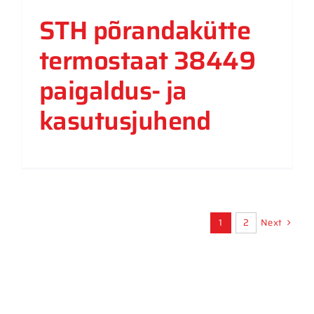
STH põrandakütte
termostaat 38449
paigaldus- ja
kasutusjuhend
Next
1
2