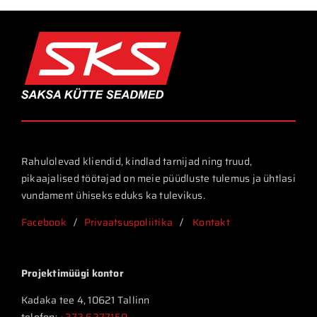
Rahulolevad kliendid, kindlad tarnijad ning truud,
pikaajalised töötajad on meie püüdluste tulemus ja ühtlasi
vundament ühiseks eduks ka tulevikus.
Facebook
/
Privaatsuspoliitika
/
Kontakt
Projektimüügi kontor
Kadaka tee 4, 10621 Tallinn
telefon:
+372 6277150