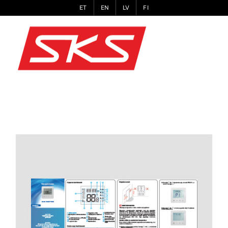
Skip
ET
EN
LV
FI
to
content