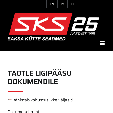
Skip
ET
EN
LV
FI
to
content
TAOTLE LIGIPÄÄSU
DOKUMENDILE
"
*
" tähistab kohustuslikke väljasid
Dokumendi nimi